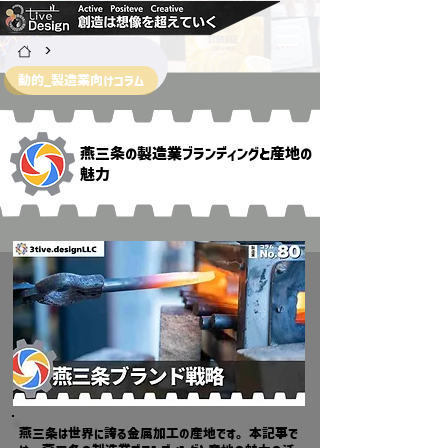
>
動的_製造業向けコラム
燕三条の製造業ブランディングと産地の
魅力
燕三条は世界に誇る金属加工の産地です。本記事で