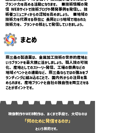
ブランド力を高める活動になります。 ■技術情報の発
信 WEBサイトで技術ブログや開発事例を発信し、技
術者コミュニティからの認知を高めましょう。 ■地域の
技術力を代表する存在に 長岡という地域で培われた
技術力を、ブランドの核として発信していきましょう。
まとめ
燕三条の製造業は、金属加工技術の世界的産地と
いうブランドを最大限に活かしましょう。職人技の可視
化、産地としてのストーリー発信、工場の祭典などの
地域イベントとの連動など、燕三条ならではの強みをブ
ランディングに組み込むことで、国内外からの注目を集
められます。産地ブランドと自社の独自性を両立させる
ことがポイントです。
- 映像/HP制作事例
​ -
映像制作やWEB制作は、あくまで手段で、大切なのは
「何のために発信するのか」
という目的です。