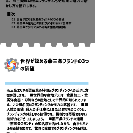
は、燕三条の製造業ブランディングと産地の魅力の活
かし方を紹介します。
目次
01 世界が認める燕三条ブランドの3つの価値
02 燕三条の産地力を自社ブランドに活かす具体策
03 燕三条ブランドで海外市場を開拓する戦略
世界が認める燕三条ブランドの3つ
の価値
燕三条エリアの製造業の特徴とブランディングへの活かし方
を解説します。 ■世界的な産地ブランド 金属加工・金
属洋食器・刃物などの産地として世界的に知られていま
す。この知名度はブランディングの強力な武器です。 ■職
人技の価値 職人の手仕事による高品質なものづくりは、
ブランディングの核となる価値です。機械では再現できない
技術力をアピールしましょう。 ■燕三条ブランドの活用
「燕三条ブランド」の知名度を活かしながら、自社ならで
はの価値を加えて、世界に発信するブランディングを目指し