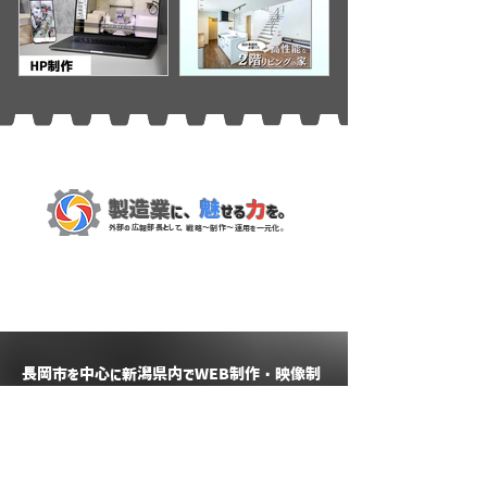
技研株式会社様
工株式会社様
【HP制作】株式会社南
【映像制作ｘ画像制
陽精工様
作】長岡総合開発様
製造業
魅
力
に、
せる
を。
外部の
広報部長
とし
て、
戦略〜制作〜運用を一元化。
長岡市を中心に新潟県内でWEB制作・映像制
作のご依頼は​スリーティブデザインにお任せください