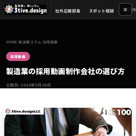
≡
HP制作
社外広報部長
スポット相談
HOME
›
製造業コラム
›
採用動画
採用動画
製造業の採用動画制作会社の選び方
公開日: 2026年5月30日