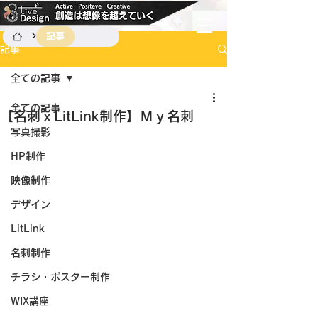
>
記事
記事
全ての記事
全ての記事
【名刺ｘLitLink制作】Ｍｙ名刺
写真撮影
HP制作
映像制作
デザイン
LitLink
名刺制作
チラシ・ポスター制作
WIX講座