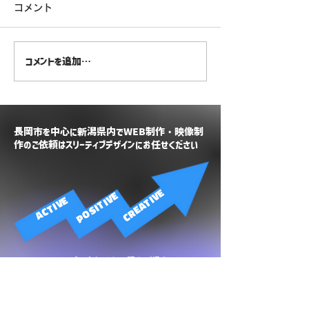
コメント
コメントを追加…
【HP制作】にいがた異業
【HP制作】長岡
種交流会WAKU-WAKU
高橋ひろゆき様
長岡市を中心に新潟県内でWEB制作・映像制
作のご依頼は​スリーティブデザインにお任せください
CREATIVE
POSITIVE
ACTIVE
\ ニーズに合わせた見積をご提案 /
無料相談・お見積り