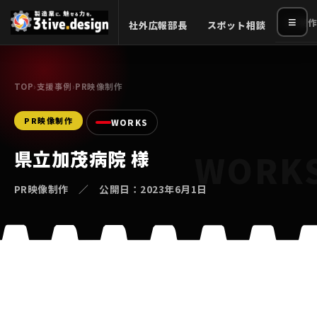
≡
HP制作
社外広報部長
スポット相談
TOP
›
支援事例
›
PR映像制作
PR映像制作
WORKS
県立加茂病院 様
PR映像制作 ／ 公開日：2023年6月1日