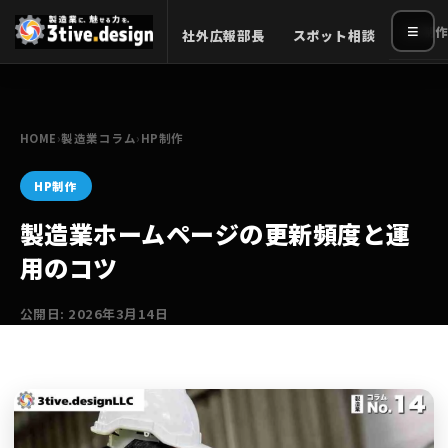
≡
HP制作
社外広報部長
スポット相談
HOME
›
製造業コラム
›
HP制作
HP制作
製造業ホームページの更新頻度と運
用のコツ
公開日: 2026年3月14日