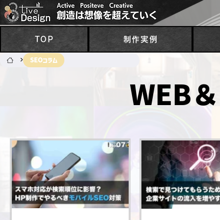
TOP
制作実例
>
SEOコラム
WEB＆