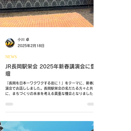
小川 卓
2025年2月18日
NEWS
JR長岡駅栄会 2025年新春講演会に登
壇
「長岡を日本一ワクワクする街に！」をテーマに、新春講
演会でお話ししました。長岡駅栄会の名だたる方々と共
に、まちづくりの未来を考える貴重な機会となりました。
私たちの活動が、長岡のさらなる発展へと繋がることを願
っています！