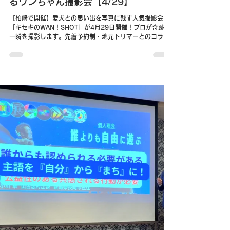
NEWS
柏崎で犬撮影会🐶プロカメラマンによ
るワンちゃん撮影会【4/29】
【柏崎で開催】愛犬との思い出を写真に残す人気撮影会
「キセキのWAN！SHOT」が4月29日開催！プロが奇跡の
一瞬を撮影します。先着予約制・地元トリマーとのコラボ
も！