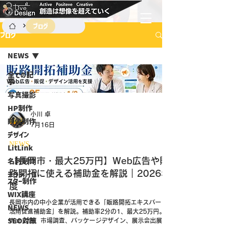
>
ブログ
ブログ
NEWS
全ての記
事
写真撮影
HP制作
小川 卓
映像制作
7月16日
デザイン
NEWS
LitLink
【長岡市・最大25万円】Web広告や販
名刺制作
路開拓に使える補助金を解説｜2026年
チラシ・ポ
スター制作
度
WIX講座
長岡市内の中小企業が活用できる「販路開拓エキスパート
NEWS
活用促進補助金」を解説。補助率2分の1、最大25万円。
SEO対策
Web広告、市場調査、パッケージデザイン、展示会出展な